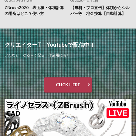
2020年3月2日
2020年3月1日
ZBrush2020 表面積・体積計算
【無料・プロ直伝】体積からシル
の場所はどこ？使い方
バー等 地金換算【自動計算】
クリエイターT Youtubeで配信中！
LIVEなど ゆる～く配信 作業用にも♪
CLICK HERE