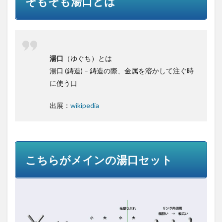
そもそも湯口とは
2
こち
らが
メイ
ンの
湯口
湯口
（ゆぐち）とは
セッ
湯口 (鋳造) – 鋳造の際、金属を溶かして注ぐ時
ト
に使う口
2.1
こち
出展：
wikipedia
らで
販売
中
2.2
オス
こちらがメインの湯口セット
スメ
は
【先
端つ
ぶれ
大】
のタ