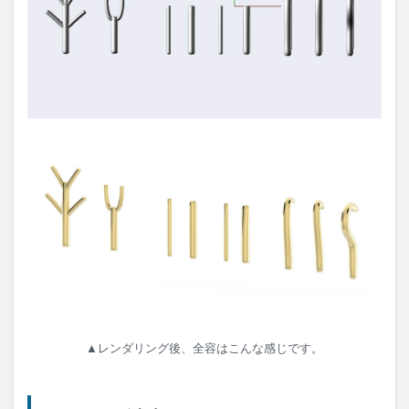
イプ
3
湯口
の使
い方
4
おま
け
5
ZBrush
での注
意事項
6
注意
事項
7
さい
▲レンダリング後、全容はこんな感じです。
ごに