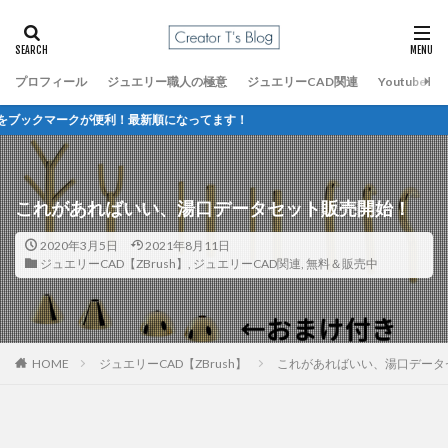
プロフィール
ジュエリー職人の極意
ジュエリーCAD関連
Youtube
が便利！最新順になってます！
これがあればいい、湯口データセット販売開始！
2020年3月5日
2021年8月11日
ジュエリーCAD【ZBrush】
,
ジュエリーCAD関連
,
無料＆販売中
HOME
ジュエリーCAD【ZBrush】
これがあればいい、湯口データ