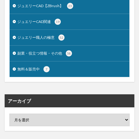
ジュエリーCAD【ZBrush】
23
ジュエリーCAD関連
19
ジュエリー職人の極意
52
副業・役立つ情報・その他
58
無料＆販売中
7
アーカイブ