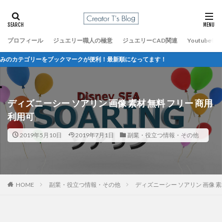
プロフィール
ジュエリー職人の極意
ジュエリーCAD関連
Youtube
テゴリーをブックマークが便利！最新順になってます！
ディズニーシー ソアリン 画像 素材 無料 フリー 商用
利用可
2019年5月10日
2019年7月1日
副業・役立つ情報・その他
HOME
副業・役立つ情報・その他
ディズニーシー ソアリン 画像 素