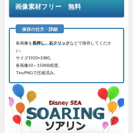
ー
画像素材フリー 無料
無料
1.1
商用
利用
可・
クレ
各画像を
長押し、右クリック
などで保存してくださ
ジッ
い。
ト表
記不
サイズ1920×1080。
要
各画像50～150KB程度。
2
TinyPNGで圧縮済み。
禁止
事項
3
関連
記事
4
お役
に立
ちま