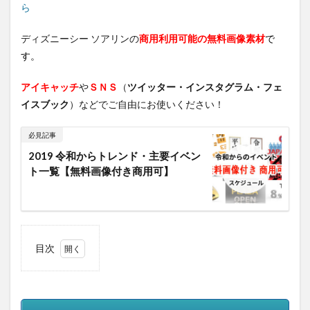
ら
ディズニーシー ソアリンの
商用利用可能の無料画像素材
で
す。
アイキャッチ
や
ＳＮＳ
（
ツイッター・インスタグラム・フェ
イスブック
）などでご自由にお使いください！
必見記事
2019 令和からトレンド・主要イベン
ト一覧【無料画像付き商用可】
目次
1
画像
素材
フリ