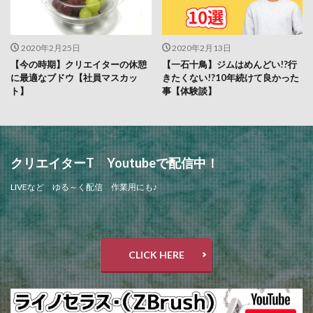
2020年2月25日
2020年2月13日
【今の時期】クリエイターの休憩
【一石十鳥】ジムはめんどい!?行
に最適なブドウ【社員マスカッ
きたくない!?10年続けて良かった
ト】
事【体験談】
クリエイターT Youtubeで配信中！
LIVEなど ゆる～く配信 作業用にも♪
CLICK HERE